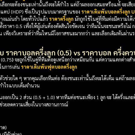
ณเลือกจะต้องชนะเท่านั้นถึงจะได้กำไร แต่ถ้าผลออกเสมอหรือแพ้ จะเสีย
นดิแคป (HDP) ซึ่งเป็นรูปแบบมาตรฐานของ
ราคาเดิมพันบอลครึ่งลูก 
่างแม่นยำ โดยทั่วไปแล้ว
ราคาครึ่งลูก
มักถูกใช้ในคู่ที่ทีมต่อมีความได
ตั้งราคา 0.5 เพื่อให้ผู้เล่นต้องตัดสินใจชัดเจน ว่าทีมนั้นจะชนะหรือไม่ 
อน เพียงวิเคราะห์ว่าทีมไหนมีโอกาสชนะมากกว่า และเลือกเดิมพันผ่า
บ ราคาบอลครึ่งลูก (0.5) vs ราคาบอล ครึ่งคว
 (0.75
)
จะถูกใช้ในคู่ที่ทีมต่อดูเหนือกว่าเหมือนกัน แต่ความแตกต่างสำค
ยงในการเล่น
ราคาเดิมพันฟุตบอลครึ่งลูก
ีตัวช่วยใด ๆ หากคุณเลือกทีมต่อ ต้องชนะเท่านั้นถึงจะได้เต็ม แต่ถ้าผ
งการกำไรแบบเต็มจำนวน
นออกเป็น 2 ส่วน (0.5 + 1.0) หากทีมต่อชนะเพียง 1 ลูก จะ ได้ครึ่งและ
และช่วยลดความเสี่ยงในบางสถานการณ์
ขาด)
 (มีตัวช่วย)