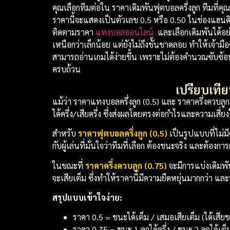
คุณเลือกทีมต่อใน
ราคาเดิมพันฟุตบอลครึ่งลูก
ทีมที่คุ
ราคานี้จะแสดงเป็นตัวเลข 0.5 หรือ 0.50 ในช่องแฮ
ติดตามราคา
แทงบอลออนไลน์
และเลือกเดิมพันได้อย
เหนือกว่าเล็กน้อย แต่ยังไม่ถึงขั้นขาดลอย ทำให้เจ้ามือ
สามารถอ่านเกมได้ง่ายขึ้น เพราะไม่ต้องคำนวณซับซ้
ครบถ้วน
เปรียบเทีย
แม้ว่า
ราคาแทงบอลครึ่งลูก (0.5)
และ
ราคาครึ่งควบลูก
ได้ครึ่ง/เสียครึ่ง ซึ่งส่งผลโดยตรงต่อกำไรและความเสี่
สำหรับ
ราคาฟุตบอลครึ่งลูก (0.5)
เป็นรูปแบบที่ไม่ม
กับผู้เล่นที่มั่นใจว่าทีมที่เลือก ต้องชนะจริง และต้อ
ในขณะที่
ราคาครึ่งควบลูก (0.75)
จะมีการแบ่งเดิมพั
จะเสียเต็ม ซึ่งทำให้ราคานี้มีความยืดหยุ่นมากกว่า 
สรุปแบบเข้าใจง่าย:
ราคา 0.5 = ชนะได้เต็ม / เสมอเสียเต็ม (ได้เสีย
ราคา 0.75 = ชนะ 1 ลูกได้ครึ่ง / ชนะ 2 ลูกได้เต็ม