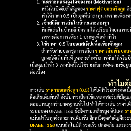
วิเคราะห์แรงจูงใจของทีม (Motivation)
หนึ่งในปัจจัยสำคัญของ
ราคาฟุตบอลครึ่งลูก
คื
ทำให้ราคา 0.5 เป็นจุดที่น่าลงทุน เพราะเพียงชน
เช็กสถิติการเล่นในบ้านและเกมรุก
ทีมที่เล่นในบ้านมักมีความได้เปรียบ โดยเฉพาะที
เพราะต้องการเพียง 1 ประตูเพื่อทำกำไร
ใช้ราคา 0.5 ในบอลสเต็ปเพื่อเพิ่มตัวคูณ
สำหรับสายบอลชุด การเลือก
ราคาเดิมพันบอลคร
ถูกจะได้เต็มทันที เหมาะสำหรับการดันกำไรในบ
เมื่อคุณนำทั้ง 3 เทคนิคนี้ไปใช้ร่วมกับการติดตามข้อมู
ต่อเนื่อง
ทำไมต้
การเล่น
ราคาบอลครึ่งลูก (0.5)
ให้ได้กำไรอย่างต่อเนื
คือเสียเต็มทันที ดังนั้นการเลือกใช้แพลตฟอร์มที่มีคุ
ตอบแทนสูงกว่ามาตรฐานทั่วไป ทำให้การเล่น
ราคาเด
ระบบของ
UFABET168
ยังมีความเสถียรสูง อัปเดต
รา
แม่นยำในทุกจังหวะการเดิมพัน อีกหนึ่งจุดสำคัญคือร
UFABET168
แบบอัตโนมัติ รวดเร็ว ปลอดภัย และตรวจ