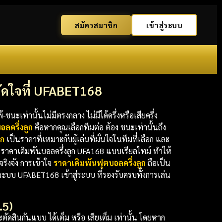
สมัครสมาชิก
เข้าสู่ระบบ
วัดใจที่ UFABET168
ะเท่านั้นไม่มีตรงกลาง ไม่มีได้ครึ่งหรือเสียครึ่ง
ลครึ่งลูก
คือหากคุณเลือกทีมต่อ ต้อง ชนะเท่านั้นถึง
ูก
เป็นราคาที่เหมาะกับผู้เล่นที่มั่นใจในทีมที่เลือก และ
ต
ราคาเดิมพันบอลครึ่งลูก UFA168
แบบเรียลไทม์ ทำให้
จริงจัง การเข้าใจ
ราคาเดิมพันฟุตบอลครึ่งลูก
ถือเป็น
านระบบ
UFABET168 เข้าสู่ระบบ
ที่รองรับครบทั้งการเล่น
.5)
จะตัดสินกันแบบ ได้เต็ม หรือ เสียเต็ม เท่านั้น โดยหาก