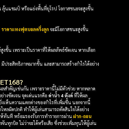
ุ้นแชมป์ หรือแย่งพื้นที่ยุโรป โอกาสชนะจะสูงขึ้น
น
ราคาแทงฟุตบอลครึ่งลูก
จะมีโอกาสชนะสูงขึ้น
ให้สูงขึ้น เพราะเป็นราคาที่ให้ผลลัพธ์ชัดเจน หากเลือก
68 มีประสิทธิภาพมากขึ้น และสามารถสร้างกำไรได้อย่าง
BET168?
็มีผลสำคัญเช่นกัน เพราะราคานี้ไม่มีตัวช่วย หากพลาด
ด้อย่างชัดเจน จุดเด่นแรกคือ
ค่าน้ำ 4 ตังค์
ที่ให้ผล
ยิ่งเห็นความแตกต่างของกำไรที่เพิ่มขึ้น นอกจากนี้
าไหลผิดปกติ ทำให้ผู้เล่นสามารถตัดสินใจได้อย่าง
ห้ทันที พร้อมรองรับการทำรายการผ่าน
ฝาก-ถอน
ทุกบิล ไม่ว่าจะได้หรือเสีย ซึ่งช่วยเพิ่มทุนให้ผู้เล่น