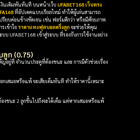
เงินเดิมพันทันที บนหน้าเว็บ
UFABET168 เว็บตรง
UFA168
ที่อัปเดตแบบเรียลไทม์ ทำให้ผู้เล่นสามารถ
้เปรียบค่อนข้างชัดเจน เช่น ฟอร์มดีกว่า หรือมีศักยภาพ
การเข้าใจ
ราคาแทงฟุตบอลครึ่งลูก
จะช่วยให้คุณ
นระบบ
UFABET168 เข้าสู่ระบบ
ที่รองรับการใช้งานอย่าง
บลูก (0.75)
ัญอยู่ที่ จำนวนประตูที่ต้องชนะ และ การมีตัวช่วยเรื่อง
ลออกเสมอหรือแพ้ จะเสียเต็มทันที ทำให้ราคานี้เหมาะ
ต้องชนะ 2 ลูกขึ้นไปถึงจะได้เต็ม แต่หากเสมอหรือแพ้