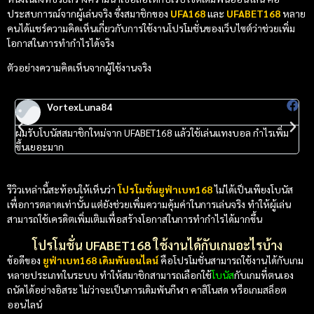
ประสบการณ์จากผู้เล่นจริง ซึ่งสมาชิกของ
UFA168
และ
UFABET168
หลาย
คนได้แชร์ความคิดเห็นเกี่ยวกับการใช้งานโปรโมชั่นของเว็บไซต์ว่าช่วยเพิ่ม
โอกาสในการทำกำไรได้จริง
ตัวอย่างความคิดเห็นจากผู้ใช้งานจริง
VortexLuna84
้
ผมรับโบนัสสมาชิกใหม่จาก UFABET168 แล้วใช้เล่นแทงบอล กำไรเพิ่ม
“
ขึ้นเยอะมาก
ก
รีวิวเหล่านี้สะท้อนให้เห็นว่า
โปรโมชั่นยูฟ่าเบท168
ไม่ได้เป็นเพียงโบนัส
เพื่อการตลาดเท่านั้น แต่ยังช่วยเพิ่มความคุ้มค่าในการเล่นจริง ทำให้ผู้เล่น
สามารถใช้เครดิตเพิ่มเติมเพื่อสร้างโอกาสในการทำกำไรได้มากขึ้น
โปรโมชั่น UFABET168 ใช้งานได้กับเกมอะไรบ้าง
ข้อดีของ
ยูฟ่าเบท168 เดิมพันอนไลน์
คือโปรโมชั่นสามารถใช้งานได้กับเกม
หลายประเภทในระบบ ทำให้สมาชิกสามารถเลือกใช้
โบนัส
กับเกมที่ตนเอง
ถนัดได้อย่างอิสระ ไม่ว่าจะเป็นการเดิมพันกีฬา คาสิโนสด หรือเกมสล็อต
ออนไลน์