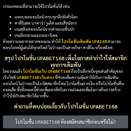
ประเภทเกมที่สามารถใช้โปรโมชั่นได้ เช่น
แทงบอลออนไลน์ ครบทุกลีกดังทั่วโลก
คาสิโนสด บาคาร่า รูเล็ต และเสือมังกร
เกมสล็อตออนไลน์จากค่ายเกมชั้นนำ
เกมยิงปลาและเกมอาร์เคด
ด้วยความหลากหลายของเกม ทำให้
โปรโมชั่นเดิมพัน UFA168
สามารถ
ตอบโจทย์ผู้เล่นได้ทุกสไตล์ ไม่ว่าจะเป็นสายกีฬา คาสิโน หรือสล็อต
สรุป โปรโมชั่น UFABET168 เพิ่มโอกาสทำกำไรให้สมาชิก
ทุกการเดิมพัน
โดยรวมแล้ว
โปรโมชั่นเว็บ UFABET168
ถือเป็นอีกหนึ่งจุดเด่นสำคัญของ
เว็บไซต์
UFABET168 เว็บตรง
ที่ช่วยเพิ่มความคุ้มค่าให้กับการเดิมพัน
ออนไลน์ ไม่ว่าจะเป็นโบนัสสมาชิกใหม่ โปรโมชั่นฝากเงิน หรือโปรโมชั่นคืน
ยอดเสีย ซึ่งทั้งหมดนี้ช่วยเพิ่มเครดิตในการเล่นและเพิ่มโอกาสในการสร้าง
กำไรให้กับสมาชิกได้มากขึ้น
คำถามที่พบบ่อยเกี่ยวกับ โปรโมชั่น UFABET168
โปรโมชั่น UFABET168 ต้องสมัครสมาชิกก่อนหรือไม่?