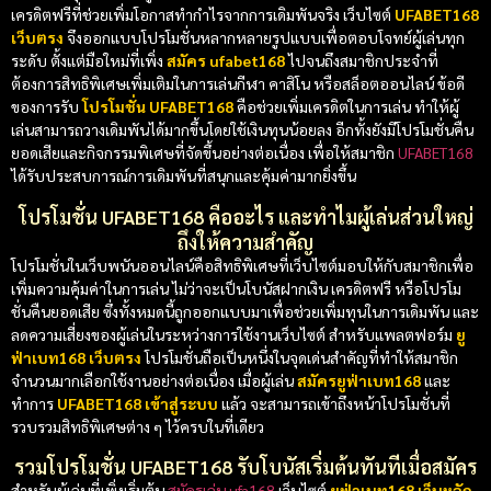
เครดิตฟรีที่ช่วยเพิ่มโอกาสทำกำไรจากการเดิมพันจริง เว็บไซต์
UFABET168
เว็บตรง
จึงออกแบบโปรโมชั่นหลากหลายรูปแบบเพื่อตอบโจทย์ผู้เล่นทุก
ระดับ ตั้งแต่มือใหม่ที่เพิ่ง
สมัคร ufabet168
ไปจนถึงสมาชิกประจำที่
ต้องการสิทธิพิเศษเพิ่มเติมในการเล่นกีฬา คาสิโน หรือสล็อตออนไลน์ ข้อดี
ของการรับ
โปรโมชั่น UFABET168
คือช่วยเพิ่มเครดิตในการเล่น ทำให้ผู้
เล่นสามารถวางเดิมพันได้มากขึ้นโดยใช้เงินทุนน้อยลง อีกทั้งยังมีโปรโมชั่นคืน
ยอดเสียและกิจกรรมพิเศษที่จัดขึ้นอย่างต่อเนื่อง เพื่อให้สมาชิก
UFABET168
ได้รับประสบการณ์การเดิมพันที่สนุกและคุ้มค่ามากยิ่งขึ้น
โปรโมชั่น UFABET168 คืออะไร และทำไมผู้เล่นส่วนใหญ่
ถึงให้ความสำคัญ
โปรโมชั่นในเว็บพนันออนไลน์คือสิทธิพิเศษที่เว็บไซต์มอบให้กับสมาชิกเพื่อ
เพิ่มความคุ้มค่าในการเล่น ไม่ว่าจะเป็นโบนัสฝากเงิน เครดิตฟรี หรือโปรโม
ชั่นคืนยอดเสีย ซึ่งทั้งหมดนี้ถูกออกแบบมาเพื่อช่วยเพิ่มทุนในการเดิมพัน และ
ลดความเสี่ยงของผู้เล่นในระหว่างการใช้งานเว็บไซต์ สำหรับแพลตฟอร์ม
ยู
ฟ่าเบท168 เว็บตรง
โปรโมชั่นถือเป็นหนึ่งในจุดเด่นสำคัญที่ทำให้สมาชิก
จำนวนมากเลือกใช้งานอย่างต่อเนื่อง เมื่อผู้เล่น
สมัครยูฟ่าเบท168
และ
ทำการ
UFABET168 เข้าสู่ระบบ
แล้ว จะสามารถเข้าถึงหน้าโปรโมชั่นที่
รวบรวมสิทธิพิเศษต่าง ๆ ไว้ครบในที่เดียว
รวมโปรโมชั่น UFABET168 รับโบนัสเริ่มต้นทันทีเมื่อสมัคร
สำหรับผู้เล่นที่เพิ่งเริ่มต้น
สมัครเล่น ufa168
เว็บไซต์
ยูฟ่าเบท168 เว็บหลัก