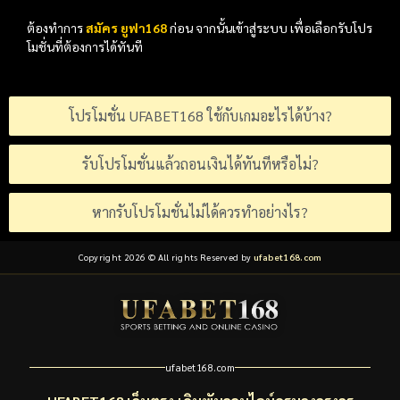
ต้องทำการ
สมัคร ยูฟา168
ก่อน จากนั้นเข้าสู่ระบบ เพื่อเลือกรับโปร
โมชั่นที่ต้องการได้ทันที
โปรโมชั่น UFABET168 ใช้กับเกมอะไรได้บ้าง?
รับโปรโมชั่นแล้วถอนเงินได้ทันทีหรือไม่?
หากรับโปรโมชั่นไม่ได้ควรทำอย่างไร?
Copyright 2026 © All rights Reserved by
ufabet168.com
ufabet168.com