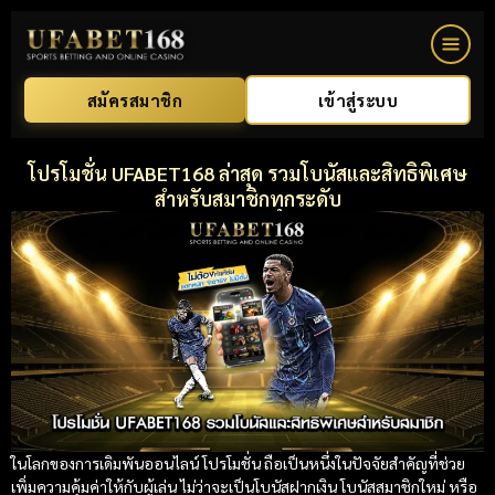
สมัครสมาชิก
เข้าสู่ระบบ
โปรโมชั่น UFABET168 ล่าสุด รวมโบนัสและสิทธิพิเศษ
สำหรับสมาชิกทุกระดับ
ในโลกของการเดิมพันออนไลน์ โปรโมชั่น ถือเป็นหนึ่งในปัจจัยสำคัญที่ช่วย
เพิ่มความคุ้มค่าให้กับผู้เล่น ไม่ว่าจะเป็นโบนัสฝากเงิน โบนัสสมาชิกใหม่ หรือ