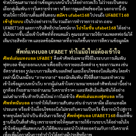
ช่วยให้คุณสามารถอ่านข้อมูลบนหน้าเว็บได้อย่างรวดเร็ว ไม่ว่าจะเป็นตอน
เลือกคู่เดิมพัน การวิเคราะห์ราคา หรือการดูผลลัพธ์ของบิล นอกจากนี้ ยัง
ช่วยให้การใช้งานตั้งแต่ขั้นตอน
สมัคร ufabet168
ไปจนถึง
UFABET168
เข้าสู่ระบบ
เป็นไปอย่างราบรื่น รวมถึงการทำรายการ ฝาก-ถอน
UFABET168 และการรับสิทธิประโยชน์จาก
โปรโมชั่น ufabet168
ได้อย่าง
มั่นใจมากขึ้น เมื่อเข้าใจศัพท์ทั้งหมดแล้ว คุณจะสามารถใช้งานแพลตฟอร์มได้
เต็มประสิทธิภาพ และลดข้อผิดพลาดที่อาจเกิดขึ้นจากการตีความข้อมูลผิด
ศัพท์แทงบอล UFABET ทำไมมือใหม่ต้องเข้าใจ
ศัพท์เล่นแทงบอล UFABET
คือคำศัพท์เฉพาะที่ใช้ในระบบการเดิมพัน
ฟุตบอล ซึ่งถูกออกแบบมาเพื่ออธิบายรายละเอียดต่าง ๆ ของการแทง เช่น
อัตราต่อรอง รูปแบบการเดิมพัน ผลลัพธ์ และเงื่อนไขของบิลเดิมพัน โดยคำ
เหล่านี้เป็นเหมือน “ภาษากลาง” ของนักเดิมพัน ที่ใช้สื่อสารและทำความ
เข้าใจข้อมูลบนหน้าเว็บ หากผู้เล่นเข้าใจความหมายของคำศัพท์เหล่านี้อย่าง
ถูกต้อง ก็จะสามารถอ่านเกม วิเคราะห์ราคา และตัดสินใจเดิมพันได้อย่าง
แม่นยำมากขึ้น สำหรับมือใหม่ การไม่เข้าใจ
ศัพท์เล่นแทงฟุตบอล
หรือ
ศัพท์พนันบอล
อาจทำให้เกิดความสับสน เช่น อ่านราคาผิด เลือกแทงผิด
ประเภท หรือเข้าใจเงื่อนไขของบิลไม่ตรงกับความเป็นจริง ซึ่งอาจนำไปสู่การ
ขาดทุนโดยไม่จำเป็น ดังนั้นการเรียนรู้
ศัพท์ฟุตบอล UFABET168
ตั้งแต่พื้น
ฐานจึงเป็นสิ่งสำคัญ เพราะจะช่วยให้คุณสามารถใช้งานระบบได้อย่างมั่นใจ
เข้าใจข้อมูลที่แสดงบนเว็บได้ชัดเจน และนำไปต่อยอดร่วมกับการวิเคราะห์
เพื่อเพิ่มโอกาสในการทำกำไรได้อย่างมีประสิทธิภาพ