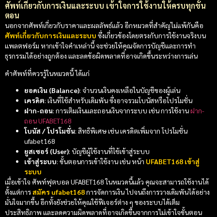
ศัพท์เกี่ยวกับการเงินและระบบ เข้าใจการใช้งานให้ครบทุกขั้น
ตอน
นอกจากศัพท์เกี่ยวกับราคาและผลลัพธ์แล้ว อีกหมวดที่สำคัญไม่แพ้กันคือ
ศัพท์เกี่ยวกับการเงินและระบบ
ซึ่งเกี่ยวข้องโดยตรงกับการใช้งานจริงบน
แพลตฟอร์ม หากเข้าใจคำเหล่านี้ จะช่วยให้คุณจัดการบัญชีและการทำ
ธุรกรรมได้อย่างถูกต้อง และลดข้อผิดพลาดที่อาจเกิดขึ้นระหว่างการเล่น
คำศัพท์ที่ควรรู้ในหมวดนี้ ได้แก่
ยอดเงิน (Balance)
: จำนวนเงินคงเหลือในบัญชีของผู้เล่น
เครดิต
: เงินที่ใช้สำหรับเดิมพัน ซึ่งอาจรวมโบนัสหรือโปรโมชั่น
ฝาก-ถอน
: การเติมเงินและถอนเงินจากระบบ เช่น การใช้งาน
ฝาก-
ถอน UFABET168
โบนัส / โปรโมชั่น
: สิทธิพิเศษ เช่น เครดิตเพิ่มจาก โปรโมชั่น
ufabet168
ยูสเซอร์ (User)
: บัญชีผู้ใช้งานที่ใช้เข้าสู่ระบบ
เข้าสู่ระบบ
: ขั้นตอนการเข้าใช้งาน เช่น หน้า
UFABET168 เข้าสู่
ระบบ
เมื่อเข้าใจ ศัพท์ฟุตบอล UFABET168 ในหมวดนี้แล้ว คุณจะสามารถใช้งานได้
ตั้งแต่การ
สมัคร ufabet168
การจัดการเงิน ไปจนถึงการวางเดิมพันได้อย่าง
มั่นใจมากขึ้น อีกทั้งยังช่วยให้คุณใช้ฟีเจอร์ต่าง ๆ ของระบบได้เต็ม
ประสิทธิภาพ และลดความผิดพลาดที่อาจเกิดขึ้นจากการไม่เข้าใจขั้นตอน