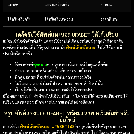
แทงสด
แทงระหว่างแข่ง
อ่านเกม
ได้ครึ่ง/เสียครึ่ง
ได้หรือเสียบางส่วน
ราคาพิเศษ
เคล็ดลับใช้ศัพท์แทงบอล UFABET ให้ได้เปรียบ
แม้จะเข้าใจคำศัพท์แล้ว แต่การใช้งานให้เกิดประโยชน์สูงสุดยังต้องอาศัย
เทคนิคเพิ่มเติม เพื่อให้คุณสามารถนำ
ศัพท์เดิมพันบอล
ไปใช้ได้อย่างมี
ประสิทธิภาพจริง
ใช้คำศัพท์
ฟุตบอล
ควบคู่กับการวิเคราะห์ ไม่ดูแค่ชื่อทีม
อ่านราคาบอลพร้อมค่าน้ำเพื่อหาความคุ้มค่า
ฝึกดูบอลสดเพื่อเข้าใจศัพท์ในสถานการณ์จริง
ไม่รีบแทง หากยังไม่เข้าใจความหมายของคำศัพท์นั้น
เรียนรู้เพิ่มเติมจากประสบการณ์จริงในการเล่น
เมื่อคุณสามารถนำคำศัพท์ไปใช้ร่วมกับการวิเคราะห์ได้ จะช่วยเพิ่มความได้
เปรียบและลดความผิดพลาดในการแทงได้อย่างชัดเจน
สรุป ศัพท์แทงบอล UFABET พร้อมแนวทางเริ่มต้นสำหรับ
มือใหม่
การเข้าใจ
ศัพท์เดิมพันบอล UFABET168
คือจุดเริ่มต้นสำคัญของการแทง
บอลอย่างมีระบบ เพราะยิ่งคุณเข้าใจคำศัพท์มากเท่าไร ก็ยิ่งสามารถอ่านเกม