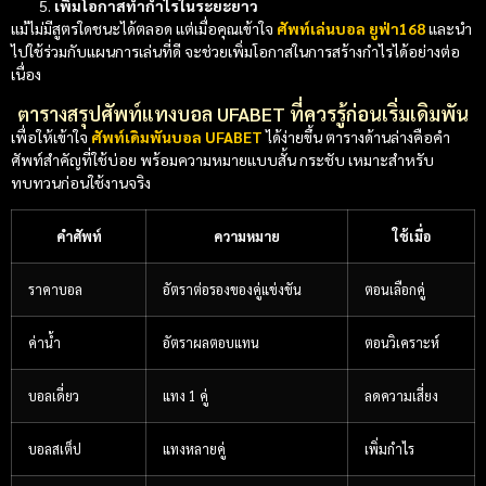
เพิ่มโอกาสทำกำไรในระยะยาว
แม้ไม่มีสูตรใดชนะได้ตลอด แต่เมื่อคุณเข้าใจ
ศัพท์เล่นบอล ยูฟ่า168
และนำ
ไปใช้ร่วมกับแผนการเล่นที่ดี จะช่วยเพิ่มโอกาสในการสร้างกำไรได้อย่างต่อ
เนื่อง
ตารางสรุปศัพท์แทงบอล UFABET ที่ควรรู้ก่อนเริ่มเดิมพัน
เพื่อให้เข้าใจ
ศัพท์เดิมพันบอล UFABET
ได้ง่ายขึ้น ตารางด้านล่างคือคำ
ศัพท์สำคัญที่ใช้บ่อย พร้อมความหมายแบบสั้น กระชับ เหมาะสำหรับ
ทบทวนก่อนใช้งานจริง
คำศัพท์
ความหมาย
ใช้เมื่อ
ราคาบอล
อัตราต่อรองของคู่แข่งขัน
ตอนเลือกคู่
ค่าน้ำ
อัตราผลตอบแทน
ตอนวิเคราะห์
บอลเดี่ยว
แทง 1 คู่
ลดความเสี่ยง
บอลสเต็ป
แทงหลายคู่
เพิ่มกำไร