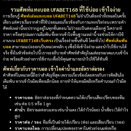
รวมศัพท์แทงบอล UFABET168 ที่ใช้บ่อย เข้าใจง่าย
การเรียนรู้
ศัพท์เล่นแทงบอล UFABET168
ไม่จำเป็นต้องจำทั้งหมดในครั้ง
เดียว แต่ควรเริ่มจากคำที่ใช้บ่อยและเกี่ยวข้องกับการแทงจริงก่อน เพราะคำ
ศัพท์เหล่านี้จะปรากฏอยู่ในทุกขั้นตอน ไม่ว่าจะเป็นตอนเลือกคู่ วิเคราะห์
ราคา หรือสรุปผลการเดิมพัน ซึ่งหากเข้าใจพื้นฐานเหล่านี้ จะช่วยให้การใช้
งานบน
UFABET168 เว็บตรง
เป็นเรื่องง่ายขึ้นทันที โดยทั่วไป
ศัพท์เดิมพัน
บอล
สามารถแบ่งออกเป็นหมวดหลัก ๆ เพื่อให้เข้าใจง่าย และนำไปใช้งานได้
จริง ซึ่งในหัวข้อต่อไปนี้ เราจะอธิบายคำศัพท์สำคัญในแต่ละหมวดแบบเข้าใจ
ง่าย พร้อมตัวอย่างการใช้งาน เพื่อให้คุณสามารถนำไปใช้ได้ทันที
ศัพท์เกี่ยวกับราคาบอล เข้าใจค่าน้ำและอัตราต่อรอง
คำศัพท์ในหมวดนี้ถือว่าสำคัญที่สุด เพราะเกี่ยวข้องโดยตรงกับการตัดสินใจ
เดิมพัน หากเข้าใจผิดเพียงเล็กน้อย อาจทำให้แทงผิดฝั่งหรือคำนวณกำไรผิด
ได้
ราคาบอล
: อัตราต่อรองที่กำหนดความได้เปรียบเสียเปรียบของทีม
เช่น ต่อ 0.5 หรือ 1 ลูก
ค่าน้ำ
: อัตราผลตอบแทน เช่น น้ำแดง (ได้กำไรน้อย) น้ำเขียว (ได้กำไร
สูง)
ราคาต่อ / รอง
: ทีมที่เป็นฝ่ายได้เปรียบ (ต่อ) และเสียเปรียบ (รอง)
ราคาบอลไหล
: การเปลี่ยนแปลงของราคาในช่วงก่อนแข่งหรือ