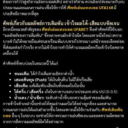
ต้องการกำไรสูงก็อาจเลือกบอลสเต็ป อย่างไรก็ตาม ควรเลือกให้เหมาะกับงบ
ประมาณและแผนการเล่น เพื่อให้การใช้
ศัพท์เล่นแทงบอล UFA168
มี
ประสิทธิภาพมากที่สุด
ศัพท์เกี่ยวกับผลลัพธ์การเดิมพัน เข้าใจผลได้-เสียแบบชัดเจน
อีกหนึ่งหมวดสำคัญของ
ศัพท์เล่นแทงบอล UFABET
คือคำศัพท์ที่ใช้บอก
“ผลลัพธ์ของการเดิมพัน” ซึ่งหลายคนมักเข้าใจผิด โดยเฉพาะมือใหม่ เพราะ
บางคำไม่ได้หมายถึงแค่ชนะหรือแพ้แบบตรงไปตรงมา แต่มีรายละเอียดย่อย
ที่ส่งผลต่อกำไรจริง หากไม่เข้าใจอาจทำให้คำนวณผลผิดหรือเข้าใจบิลคลาด
เคลื่อนได้
คำศัพท์ที่พบบ่อยในหมวดนี้ ได้แก่
ชนะเต็ม
: ได้กำไรเต็มตามอัตราค่าน้ำ
เสมอคืนทุน (Push)
: ได้เงินต้นคืน ไม่มีได้หรือเสีย
เสียเต็ม
: แพ้เดิมพัน เสียเงินทั้งหมดในบิลนั้น
ได้ครึ่ง / เสียครึ่ง
: เกิดในราคาบอลบางประเภท เช่น ปป (0-0.5)
น้ำแดง / น้ำเขียว
: ระดับค่าน้ำที่บอกความคุ้มค่าของเดิมพัน
การเข้าใจคำเหล่านี้จะช่วยให้คุณอ่านผลบิลได้อย่างถูกต้อง และสามารถ
วางแผนการเล่นได้แม่นยำมากขึ้น โดยเฉพาะเมื่อใช้งานร่วมกับ
ศัพท์เดิมพัน
บอล
อื่น ๆ ในระบบ จะช่วยให้ภาพรวมการเล่นชัดเจน และลดความผิดพลาด
จากการตีความผลลัพธ์ผิดได้อย่างมาก