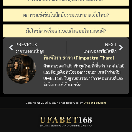
ผลการแข่งขันในลีกนับรวมเวลาบาดเจ็บไหม?
มือใหม่ควรเริ่มเล่นบอลลีกแบบไหนก่อนดี?
PREVIOUS
NEXT
ราคาบอลหนึ่งลูก
แทงบอลพรีเมียร์ลีก
พิมพัตรา ธารา (Pimpattra Thara)
ตัวแทนของนักเดิมพันยุคใหม่ที่เชื่อว่า "เทคโนโลยี
และข้อมูลคือหัวใจของการชนะ" เขาเข้าร่วมทีม
UFABET168 ในฐานะบรรณาธิการคอนเทนต์และ
นักวิเคราะห์เชิงเทคนิค
Copyright 2026 © All rights Reserved by
ufabet168.com