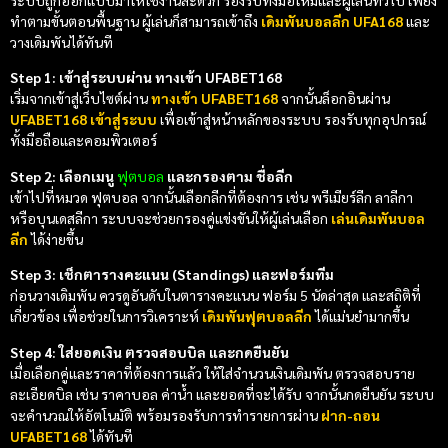
ระบบถูกออกแบบมาให้ใช้งานสะดวก รองรับทั้งมือใหม่และผู้เล่นทั่วไป เพียง
ทำตามขั้นตอนพื้นฐาน ผู้เล่นก็สามารถเข้าถึง
เดิมพันบอลลีก UFA168
และ
วางเดิมพันได้ทันที
Step 1: เข้าสู่ระบบผ่าน ทางเข้า UFABET168
เริ่มจากเข้าสู่เว็บไซต์ผ่าน
ทางเข้า UFABET168
จากนั้นล็อกอินผ่าน
UFABET168 เข้าสู่ระบบ
เพื่อเข้าสู่หน้าหลักของระบบ รองรับทุกอุปกรณ์
ทั้งมือถือและคอมพิวเตอร์
Step 2: เลือกเมนู
ฟุตบอล
และกรองตาม ชื่อลีก
เข้าไปที่หมวด ฟุตบอล จากนั้นเลือกลีกที่ต้องการ เช่น พรีเมียร์ลีก ลาลีกา
หรือบุนเดสลีกา ระบบจะช่วยกรองคู่แข่งขันให้ผู้เล่นเลือก
เล่นเดิมพันบอล
ลีก
ได้ง่ายขึ้น
Step 3: เช็กตารางคะแนน (Standings) และฟอร์มทีม
ก่อนวางเดิมพัน ควรดูอันดับในตารางคะแนน ฟอร์ม 5 นัดล่าสุด และสถิติที่
เกี่ยวข้อง เพื่อช่วยในการวิเคราะห์
เดิมพันฟุตบอลลีก
ได้แม่นยำมากขึ้น
Step 4: ใส่ยอดเงิน ตรวจสอบบิล และกดยืนยัน
เมื่อเลือกคู่และราคาที่ต้องการแล้ว ให้ใส่จำนวนเงินเดิมพัน ตรวจสอบราย
ละเอียดบิล เช่น ราคาบอล ค่าน้ำ และยอดที่จะได้รับ จากนั้นกดยืนยัน ระบบ
จะคำนวณให้อัตโนมัติ พร้อมรองรับการทำรายการผ่าน
ฝาก-ถอน
UFABET168
ได้ทันที