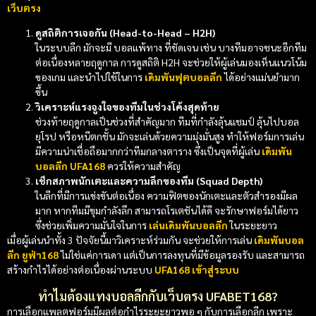
เว็บตรง
ดูสถิติการเจอกัน (Head-to-Head – H2H)
ในระบบลีก มักจะมี บอลแพ้ทาง ที่ชัดเจน เช่น บางทีมอาจชนะอีกทีม
ต่อเนื่องหลายฤดูกาล การดูสถิติ H2H จะช่วยให้ผู้เล่นมองเห็นแนวโน้ม
ของเกม และนำไปใช้ในการ
เดิมพันฟุตบอลลีก
ได้อย่างแม่นยำมาก
ขึ้น
วิเคราะห์แรงจูงใจของทีมในช่วงโค้งสุดท้าย
ช่วงท้ายฤดูกาลเป็นช่วงที่สำคัญมาก ทีมที่กำลังลุ้นแชมป์ ลุ้นไปบอล
ยุโรป หรือหนีตกชั้น มักจะเล่นด้วยความมุ่งมั่นสูง ทำให้ฟอร์มการเล่น
มีความน่าเชื่อถือมากกว่าทีมกลางตาราง ซึ่งเป็นจุดที่ผู้เล่น
เดิมพัน
บอลลีก UFA168
ควรให้ความสำคัญ
เช็กสภาพนักเตะและความลึกของทีม (Squad Depth)
ในลีกที่มีการแข่งขันต่อเนื่อง ความฟิตของนักเตะและตัวสำรองมีผล
มาก หากทีมมีขุมกำลังลึก สามารถโรเตชันได้ดี จะรักษาฟอร์มได้ยาว
ซึ่งช่วยเพิ่มความมั่นใจในการ
เล่นเดิมพันบอลลีก
ในระยะยาว
เมื่อผู้เล่นนำทั้ง 3 ปัจจัยนี้มาวิเคราะห์ร่วมกัน จะช่วยให้การเล่น
เดิมพันบอล
ลีก ยูฟ่า168
ไม่ใช่แค่การเดา แต่เป็นการลงทุนที่มีข้อมูลรองรับ และสามารถ
สร้างกำไรได้อย่างต่อเนื่องผ่านระบบ
UFA168 เข้าสู่ระบบ
ทำไมต้องแทงบอลลีกกับเว็บตรง UFABET168?
การเลือกแพลตฟอร์มมีผลต่อกำไรระยะยาวพอ ๆ กับการเลือกลีก เพราะ